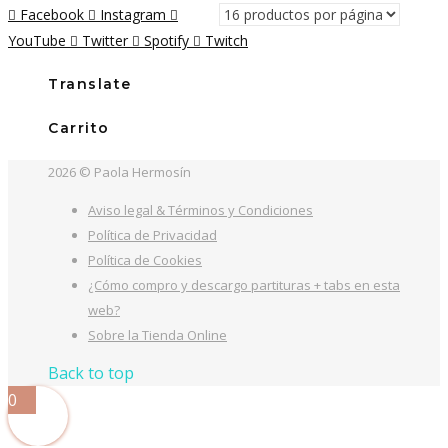
Facebook
Instagram
YouTube
Twitter
Spotify
Twitch
Translate
Carrito
2026 © Paola Hermosín
Aviso legal & Términos y Condiciones
Política de Privacidad
Política de Cookies
¿Cómo compro y descargo partituras + tabs en esta
web?
Sobre la Tienda Online
Back to top
0