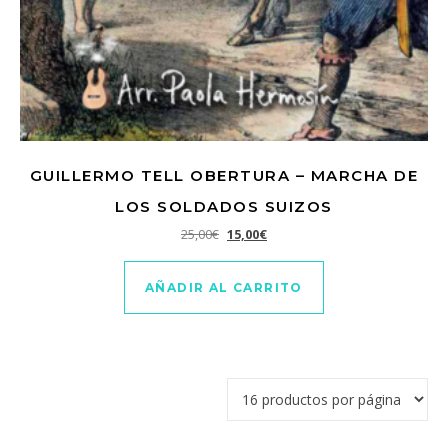
GUILLERMO TELL OBERTURA – MARCHA DE
LOS SOLDADOS SUIZOS
El precio original era: 25,00€.
El precio actual es: 15,00€.
25,00
€
15,00
€
AÑADIR AL CARRITO