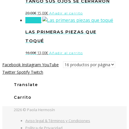
TANGO SUS OJOS SE CERRARON
era:
es:
25,00€.
18,00€.
El
El
20,00
€
15,00
€
Añadir al carrito
¡Oferta!
precio
precio
original
actual
LAS PRIMERAS PIEZAS QUE
era:
es:
TOQUÉ
20,00€.
15,00€.
El
El
16,00
€
13,00
€
Añadir al carrito
precio
precio
Facebook
Instagram
YouTube
original
actual
Twitter
Spotify
Twitch
era:
es:
16,00€.
13,00€.
Translate
Carrito
2026 © Paola Hermosín
Aviso legal & Términos y Condiciones
Política de Privacidad