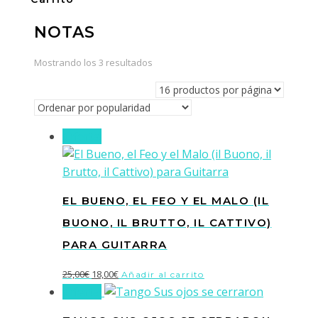
NOTAS
Ordenado
Mostrando los 3 resultados
por
popularidad
¡Oferta!
EL BUENO, EL FEO Y EL MALO (IL
BUONO, IL BRUTTO, IL CATTIVO)
PARA GUITARRA
El
El
25,00
€
18,00
€
Añadir al carrito
¡Oferta!
precio
precio
original
actual