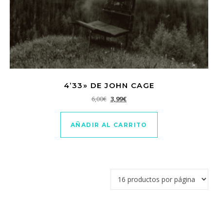
4’33» DE JOHN CAGE
El precio original era: 6,00€.
El precio actual es: 3,99€.
6,00
€
3,99
€
AÑADIR AL CARRITO