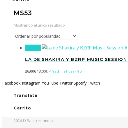
MS53
Mostrando el único resultado
¡Oferta!
LA DE SHAKIRA Y BZRP MUSIC SESSION
El
El
20,00
€
13,00
€
Añadir al carrito
precio
precio
Facebook
Instagram
YouTube
Twitter
Spotify
Twitch
original
actual
era:
es:
Translate
20,00€.
13,00€.
Carrito
2026 © Paola Hermosín