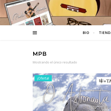
BIO
TIEND
MPB
Mostrando el único resultado
¡Oferta!