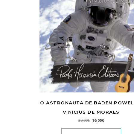
O ASTRONAUTA DE BADEN POWEL
VINICIUS DE MORAES
El precio original era: 2
El precio actual e
20,00
€
16,00
€