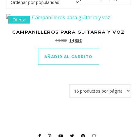
¡Oferta!
CAMPANILLEROS PARA GUITARRA Y VOZ
El precio original era: 18,00€.
El precio actual es: 14,95€.
18,00
€
14,95
€
AÑADIR AL CARRITO