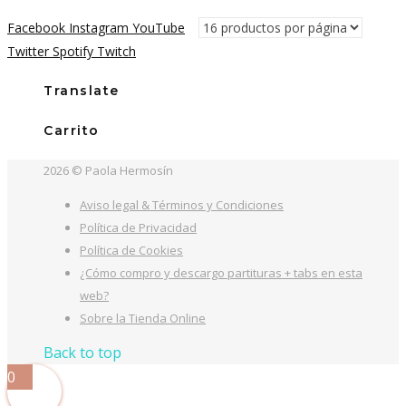
precio
precio
Facebook
Instagram
YouTube
original
actual
Twitter
Spotify
Twitch
era:
es:
15,00€.
12,99€.
Translate
Carrito
2026 © Paola Hermosín
Aviso legal & Términos y Condiciones
Política de Privacidad
Política de Cookies
¿Cómo compro y descargo partituras + tabs en esta
web?
Sobre la Tienda Online
Back to top
0