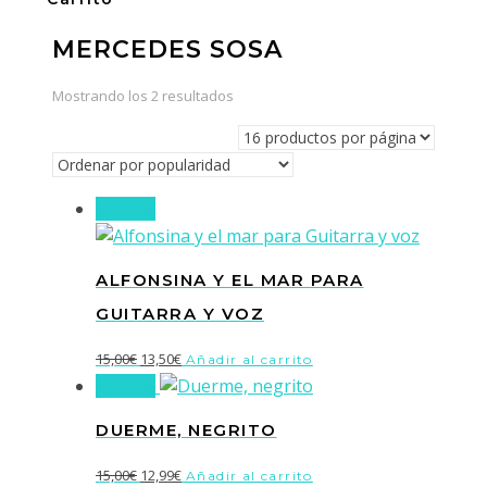
MERCEDES SOSA
Ordenado
Mostrando los 2 resultados
por
popularidad
¡Oferta!
ALFONSINA Y EL MAR PARA
GUITARRA Y VOZ
El
El
15,00
€
13,50
€
Añadir al carrito
¡Oferta!
precio
precio
original
actual
DUERME, NEGRITO
era:
es:
15,00€.
13,50€.
El
El
15,00
€
12,99
€
Añadir al carrito