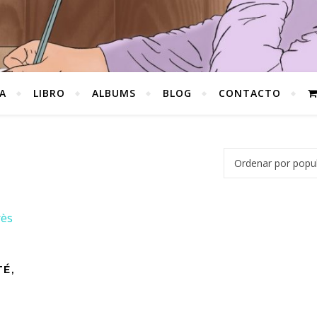
A
LIBRO
ALBUMS
BLOG
CONTACTO
É,
2,00€.
s: 9,99€.