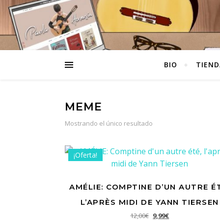
BIO
TIEND
MEME
Mostrando el único resultado
¡Oferta!
AMÉLIE: COMPTINE D’UN AUTRE ÉT
L’APRÈS MIDI DE YANN TIERSEN
El precio original era: 1
El precio actual e
12,00
€
9,99
€