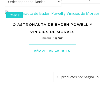
¡Oferta!
O ASTRONAUTA DE BADEN POWELL Y
VINICIUS DE MORAES
El precio original era: 20,00€.
El precio actual es: 16,00€.
20,00
€
16,00
€
AÑADIR AL CARRITO