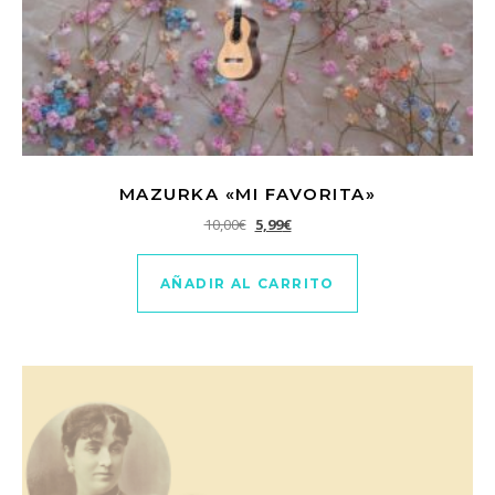
MAZURKA «MI FAVORITA»
El precio original era: 10,00€.
El precio actual es: 5,99€.
10,00
€
5,99
€
AÑADIR AL CARRITO