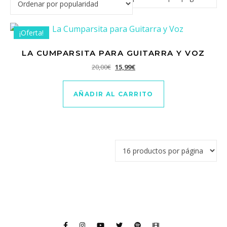
¡Oferta!
LA CUMPARSITA PARA GUITARRA Y VOZ
El precio original era: 20,00€.
El precio actual es: 15,99€.
20,00
€
15,99
€
AÑADIR AL CARRITO