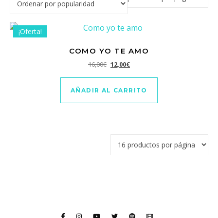
¡Oferta!
COMO YO TE AMO
El precio original era: 16,00€.
El precio actual es: 12,00€.
16,00
€
12,00
€
AÑADIR AL CARRITO