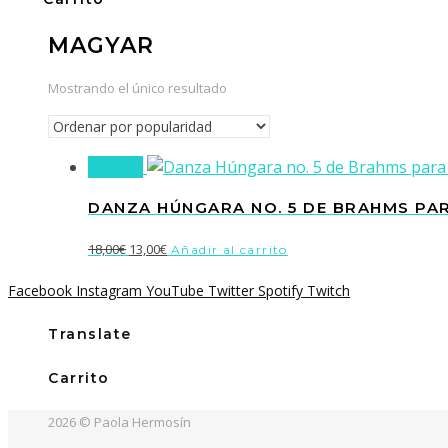
MAGYAR
Mostrando el único resultado
¡Oferta!
DANZA HÚNGARA NO. 5 DE BRAHMS PA
El
El
18,00
€
13,00
€
Añadir al carrito
precio
precio
Facebook
Instagram
YouTube
Twitter
Spotify
Twitch
original
actual
era:
es:
Translate
18,00€.
13,00€.
Carrito
2026 © Paola Hermosín