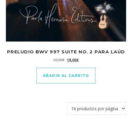
PRELUDIO BWV 997 SUITE NO. 2 PARA LAÚD
El precio original era: 20,00€.
El precio actual es: 18,00€.
20,00
€
18,00
€
AÑADIR AL CARRITO