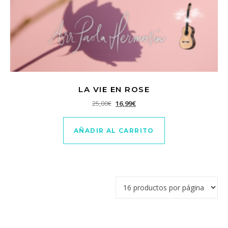
LA VIE EN ROSE
El precio original era: 25,00€.
El precio actual es: 16,99€.
25,00
€
16,99
€
AÑADIR AL CARRITO