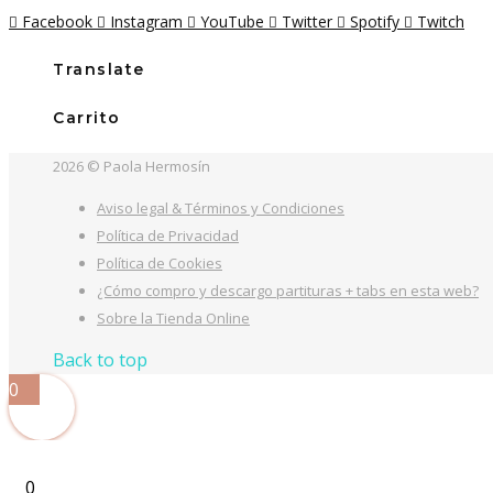
era:
es:
Facebook
Instagram
YouTube
Twitter
Spotify
Twitch
16,00€.
14,00€.
Translate
Carrito
2026 © Paola Hermosín
Aviso legal & Términos y Condiciones
Política de Privacidad
Política de Cookies
¿Cómo compro y descargo partituras + tabs en esta web?
Sobre la Tienda Online
Back to top
0
0