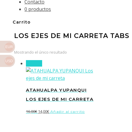
Contacto
0 productos
Carrito
LOS EJES DE MI CARRETA TABS
EUR
Mostrando el único resultado
USD
¡Oferta!
ATAHUALPA YUPANQUI
LOS EJES DE MI CARRETA
El
El
16,00
€
14,00
€
Añadir al carrito
precio
precio
original
actual