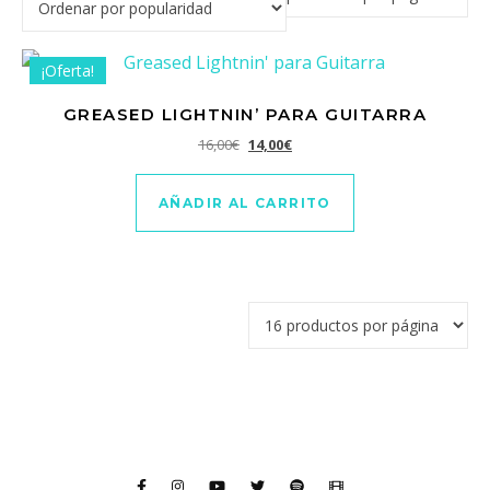
¡Oferta!
GREASED LIGHTNIN’ PARA GUITARRA
El precio original era: 16,00€.
El precio actual es: 14,00€.
16,00
€
14,00
€
AÑADIR AL CARRITO