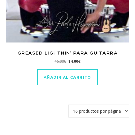
GREASED LIGHTNIN’ PARA GUITARRA
El precio original era: 16,00€.
El precio actual es: 14,00€.
16,00
€
14,00
€
AÑADIR AL CARRITO