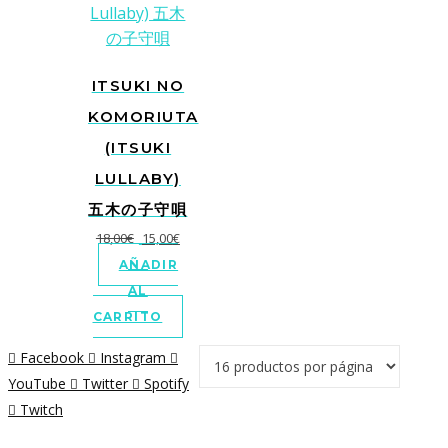
ITSUKI NO
KOMORIUTA
(ITSUKI
LULLABY)
五木の子守唄
El
El
18,00
€
15,00
€
precio
precio
AÑADIR
original
actual
AL
era:
es:
CARRITO
18,00€.
15,00€.
Facebook
Instagram
YouTube
Twitter
Spotify
Twitch