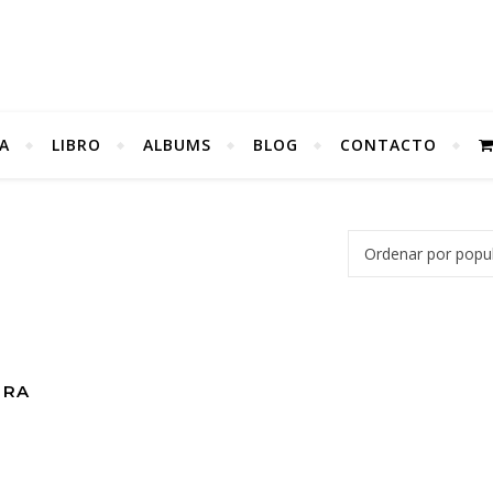
A
LIBRO
ALBUMS
BLOG
CONTACTO
RRA
0,00€.
s: 18,99€.