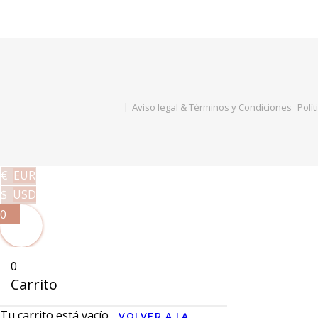
Aviso legal & Términos y Condiciones
Polít
€
EUR
$
USD
0
0
Carrito
Tu carrito está vacío
VOLVER A LA