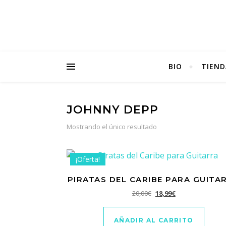
BIO
TIEND
JOHNNY DEPP
Mostrando el único resultado
¡Oferta!
PIRATAS DEL CARIBE PARA GUITA
El precio original era: 2
El precio actual e
20,00
€
18,99
€
AÑADIR AL CARRITO