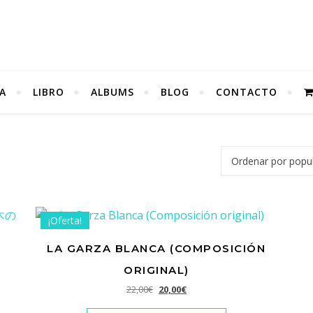
A
LIBRO
ALBUMS
BLOG
CONTACTO
dad
¡Oferta!
LA GARZA BLANCA (COMPOSICIÓN
ORIGINAL)
El precio original era: 22,00€.
El precio actual es: 20,00€.
22,00
€
20,00
€
8,00€.
s: 15,00€.