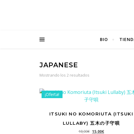
BIO
TIEND
JAPANESE
Ordenado por populari
Mostrando los 2 resultados
¡Oferta!
ITSUKI NO KOMORIUTA (ITSUKI
LULLABY) 五木の子守唄
El precio original era: 1
El precio actual e
18,00
€
15,00
€