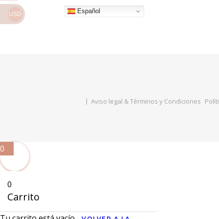
Español
USD
Aviso legal & Términos y Condiciones
Polít
0
0
Carrito
Tu carrito está vacío
VOLVER A LA