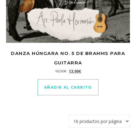
DANZA HÚNGARA NO. 5 DE BRAHMS PARA
GUITARRA
El precio original era: 18,00€.
El precio actual es: 13,00€.
18,00
€
13,00
€
AÑADIR AL CARRITO