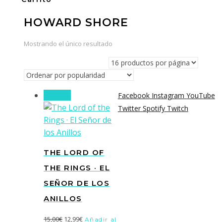
HOWARD SHORE
Mostrando el único resultado
¡Oferta!
Facebook
Instagram
YouTube
Twitter
Spotify
Twitch
THE LORD OF
THE RINGS · EL
SEÑOR DE LOS
ANILLOS
El
El
15,00
€
12,99
€
Añadir al