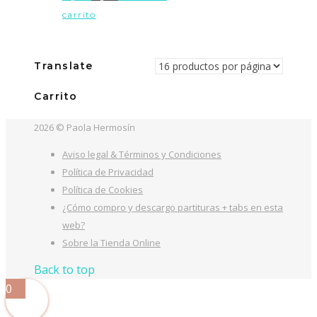
precio
precio
carrito
original
actual
era:
es:
15,00€.
12,99€.
Translate
Carrito
2026 © Paola Hermosín
Aviso legal & Términos y Condiciones
Política de Privacidad
Política de Cookies
¿Cómo compro y descargo partituras + tabs en esta
web?
Sobre la Tienda Online
Back to top
0