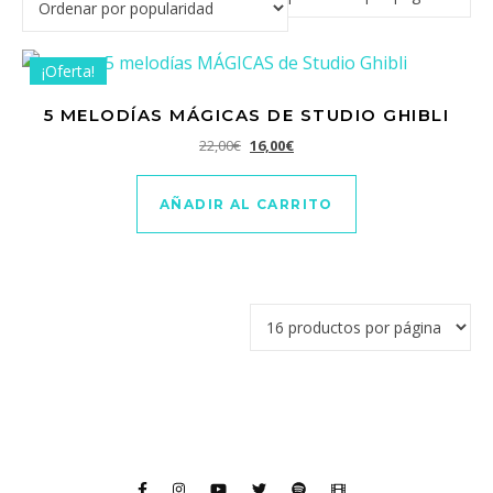
¡Oferta!
5 MELODÍAS MÁGICAS DE STUDIO GHIBLI
El precio original era: 22,00€.
El precio actual es: 16,00€.
22,00
€
16,00
€
AÑADIR AL CARRITO