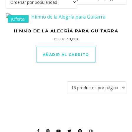
¡Oferta!
HIMNO DE LA ALEGRÍA PARA GUITARRA
El precio original era: 15,00€.
El precio actual es: 13,00€.
15,00
€
13,00
€
AÑADIR AL CARRITO