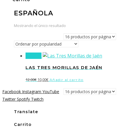
ESPAÑOLA
Mostrando el único resultado
¡Oferta!
LAS TRES MORILLAS DE JAÉN
El
El
12,00
€
10,00
€
Añadir al carrito
precio
precio
Facebook
Instagram
YouTube
original
actual
Twitter
Spotify
Twitch
era:
es:
12,00€.
10,00€.
Translate
Carrito