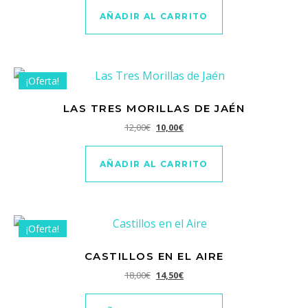
AÑADIR AL CARRITO
¡Oferta!
LAS TRES MORILLAS DE JAÉN
El precio original era: 12,00€.
El precio actual es: 10,00€.
12,00
€
10,00
€
AÑADIR AL CARRITO
¡Oferta!
CASTILLOS EN EL AIRE
El precio original era: 18,00€.
El precio actual es: 14,50€.
18,00
€
14,50
€