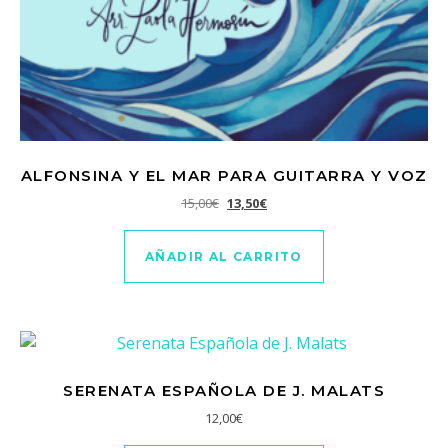
ALFONSINA Y EL MAR PARA GUITARRA Y VOZ
El precio original era: 15,00€.
El precio actual es: 13,50€.
15,00
€
13,50
€
AÑADIR AL CARRITO
SERENATA ESPAÑOLA DE J. MALATS
12,00
€