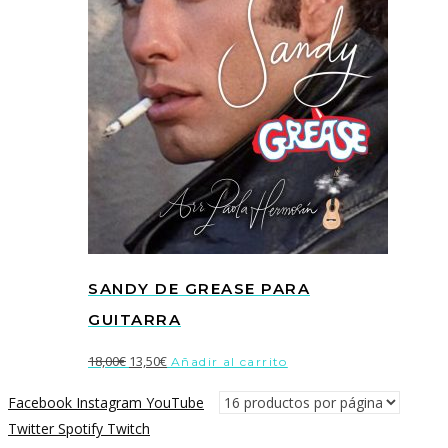
SANDY DE GREASE PARA
GUITARRA
El
El
18,00
€
13,50
€
Añadir al carrito
precio
precio
Facebook
Instagram
YouTube
original
actual
Twitter
Spotify
Twitch
era:
es: