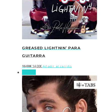
GREASED LIGHTNIN’ PARA
GUITARRA
El
El
16,00
€
14,00
€
Añadir al carrito
¡Oferta!
precio
precio
original
actual
era:
es:
16,00€.
14,00€.