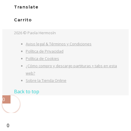
18,00€.
13,50€.
Translate
Carrito
2026 © Paola Hermosín
Aviso legal & Términos y Condiciones
Política de Privacidad
Política de Cookies
¿Cómo compro y descargo partituras + tabs en esta
web?
Sobre la Tienda Online
Back to top
0
0