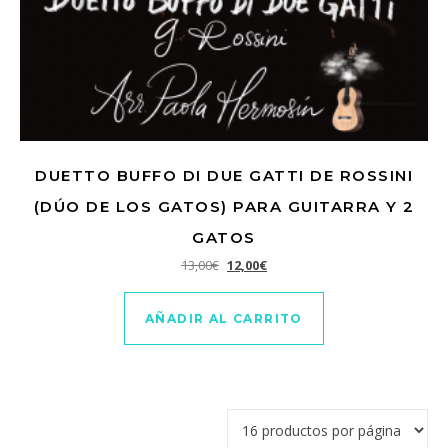
DUETTO BUFFO DI DUE GATTI DE ROSSINI
(DÚO DE LOS GATOS) PARA GUITARRA Y 2
GATOS
El precio original era: 13,00€.
El precio actual es: 12,00€.
13,00
€
12,00
€
AÑADIR AL CARRITO