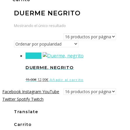
DUERME NEGRITO
Mostrando el único resultado
¡Oferta!
DUERME, NEGRITO
El
El
15,00
€
12,99
€
Añadir al carrito
precio
precio
Facebook
Instagram
YouTube
original
actual
Twitter
Spotify
Twitch
era:
es:
15,00€.
12,99€.
Translate
Carrito