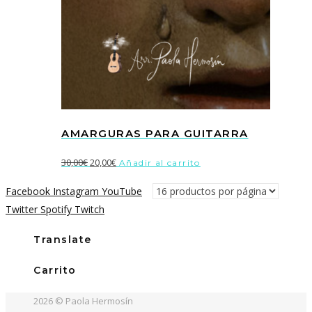
AMARGURAS PARA GUITARRA
El
El
30,00
€
20,00
€
Añadir al carrito
precio
precio
Facebook
Instagram
YouTube
original
actual
Twitter
Spotify
Twitch
era:
es:
30,00€.
20,00€.
Translate
Carrito
2026 © Paola Hermosín