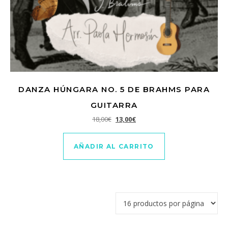
DANZA HÚNGARA NO. 5 DE BRAHMS PARA
GUITARRA
El precio original era: 18,00€.
El precio actual es: 13,00€.
18,00
€
13,00
€
AÑADIR AL CARRITO