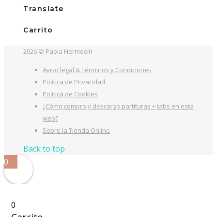
15,00€.
10,99€.
Translate
Carrito
2026 © Paola Hermosín
Aviso legal & Términos y Condiciones
Política de Privacidad
Política de Cookies
¿Cómo compro y descargo partituras + tabs en esta
web?
Sobre la Tienda Online
Back to top
0
0