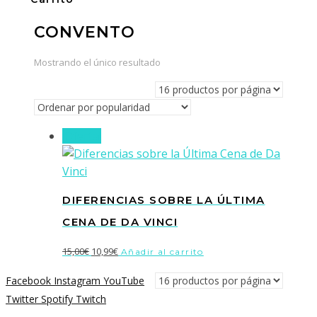
CONVENTO
Mostrando el único resultado
¡Oferta!
DIFERENCIAS SOBRE LA ÚLTIMA
CENA DE DA VINCI
El
El
15,00
€
10,99
€
Añadir al carrito
precio
precio
Facebook
Instagram
YouTube
original
actual
Twitter
Spotify
Twitch
era:
es: