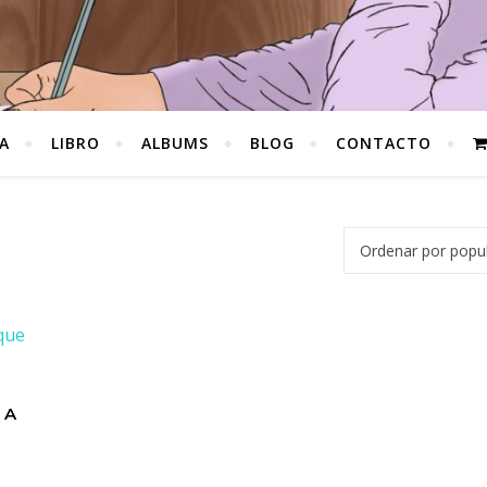
A
LIBRO
ALBUMS
BLOG
CONTACTO
 A
2,00€.
s: 9,99€.