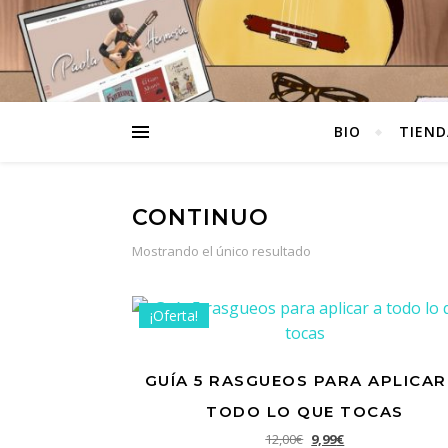
BIO
TIEND
CONTINUO
Mostrando el único resultado
¡Oferta!
GUÍA 5 RASGUEOS PARA APLICAR
TODO LO QUE TOCAS
El precio original era: 1
El precio actual e
12,00
€
9,99
€