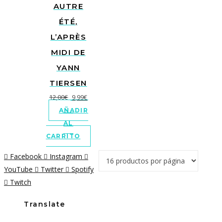
AUTRE
ÉTÉ,
L’APRÈS
MIDI DE
YANN
TIERSEN
El
El
12,00
€
9,99
€
precio
precio
AÑADIR
original
actual
AL
era:
es:
CARRITO
12,00€.
9,99€.
Facebook
Instagram
YouTube
Twitter
Spotify
Twitch
Translate