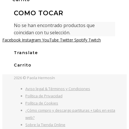
COMO TOCAR
No se han encontrado productos que
coincidan con tu selección.
Facebook
Instagram
YouTube
Twitter
Spotify
Twitch
Translate
Carrito
2026 © Paola Hermosín
Aviso legal & Términos y Condiciones
Política de Privacidad
Política de Cookies
¿Cómo compro y descargo partituras + tabs en esta
web?
Sobre la Tienda Online