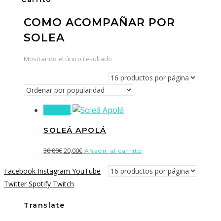
COMO ACOMPAÑAR POR
SOLEA
Mostrando el único resultado
¡Oferta!
SOLEÁ APOLÁ
El
El
30,00
€
20,00
€
Añadir al carrito
precio
precio
Facebook
Instagram
YouTube
original
actual
Twitter
Spotify
Twitch
era:
es:
30,00€.
20,00€.
Translate