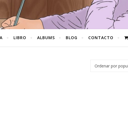
A
LIBRO
ALBUMS
BLOG
CONTACTO
)
6,00€.
s: 13,00€.