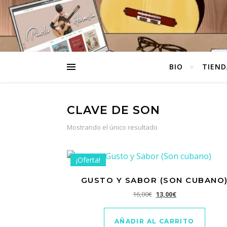
BIO
TIEND
CLAVE DE SON
Mostrando el único resultado
¡Oferta!
GUSTO Y SABOR (SON CUBANO
El precio original era: 1
El precio actual e
16,00
€
13,00
€
AÑADIR AL CARRITO