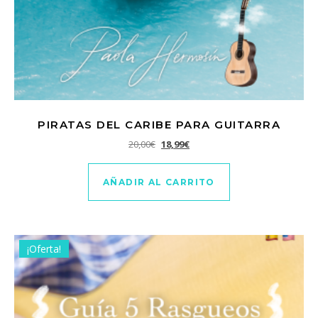
PIRATAS DEL CARIBE PARA GUITARRA
El precio original era: 20,00€.
El precio actual es: 18,99€.
20,00
€
18,99
€
AÑADIR AL CARRITO
¡Oferta!