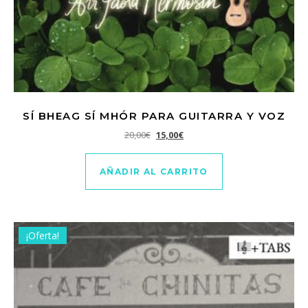
SÍ BHEAG SÍ MHÓR PARA GUITARRA Y VOZ
El precio original era: 20,00€.
El precio actual es: 15,00€.
20,00
€
15,00
€
AÑADIR AL CARRITO
¡Oferta!