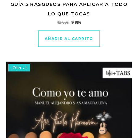
GUÍA 5 RASGUEOS PARA APLICAR A TODO
LO QUE TOCAS
El precio original era: 12,00€.
El precio actual es: 9,99€.
12,00
€
9,99
€
AÑADIR AL CARRITO
¡Oferta!