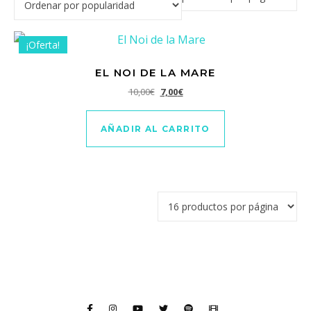
¡Oferta!
EL NOI DE LA MARE
El precio original era: 10,00€.
El precio actual es: 7,00€.
10,00
€
7,00
€
AÑADIR AL CARRITO