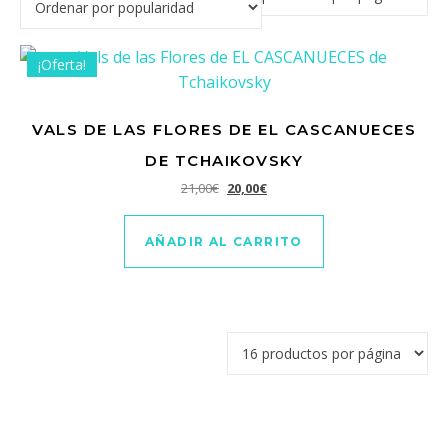
¡Oferta!
VALS DE LAS FLORES DE EL CASCANUECES
DE TCHAIKOVSKY
El precio original era: 21,00€.
El precio actual es: 20,00€.
21,00
€
20,00
€
AÑADIR AL CARRITO