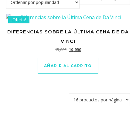
¡Oferta!
DIFERENCIAS SOBRE LA ÚLTIMA CENA DE DA
VINCI
El precio original era: 15,00€.
El precio actual es: 10,99€.
15,00
€
10,99
€
AÑADIR AL CARRITO