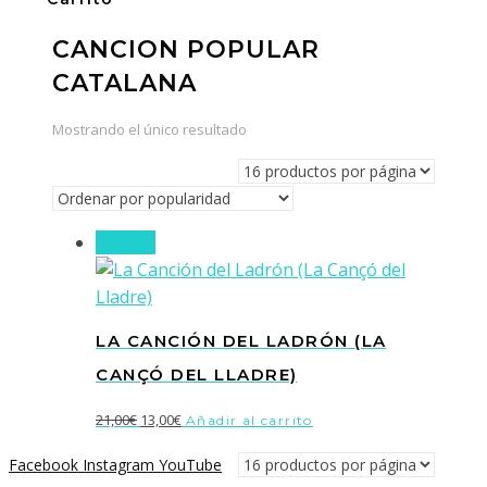
CANCION POPULAR
CATALANA
Mostrando el único resultado
¡Oferta!
LA CANCIÓN DEL LADRÓN (LA
CANÇÓ DEL LLADRE)
El
El
21,00
€
13,00
€
Añadir al carrito
precio
precio
Facebook
Instagram
YouTube
original
actual