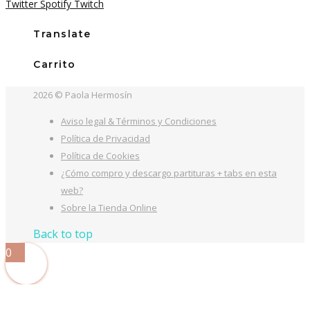
Twitter
Spotify
Twitch
era:
es:
21,00€.
13,00€.
Translate
Carrito
2026 © Paola Hermosín
Aviso legal & Términos y Condiciones
Política de Privacidad
Política de Cookies
¿Cómo compro y descargo partituras + tabs en esta
web?
Sobre la Tienda Online
Back to top
0