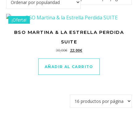
¡Oferta!
BSO MARTINA & LA ESTRELLA PERDIDA
SUITE
El precio original era: 30,00€.
El precio actual es: 22,00€.
30,00
€
22,00
€
AÑADIR AL CARRITO