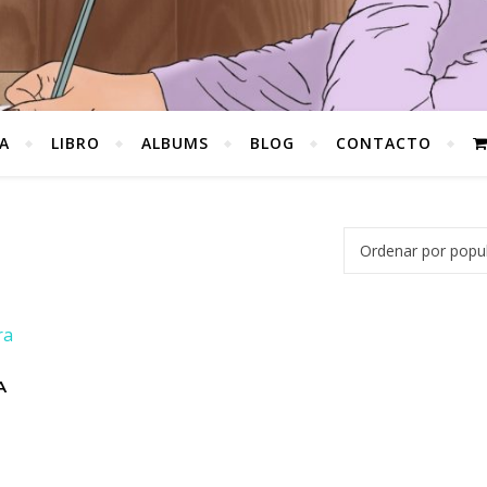
A
LIBRO
ALBUMS
BLOG
CONTACTO
A
0,00€.
s: 14,00€.