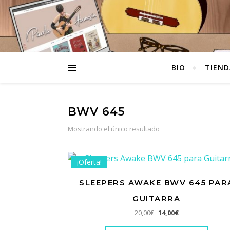
BIO
TIEND
BWV 645
Mostrando el único resultado
¡Oferta!
SLEEPERS AWAKE BWV 645 PAR
GUITARRA
El precio original era: 2
El precio actual e
20,00
€
14,00
€