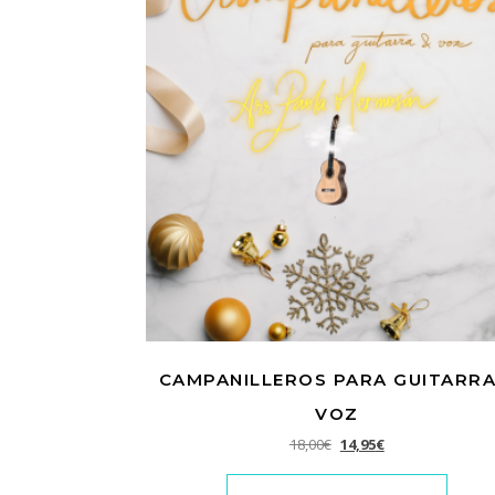
CAMPANILLEROS PARA GUITARRA
VOZ
El precio original era: 1
El precio actual e
18,00
€
14,95
€