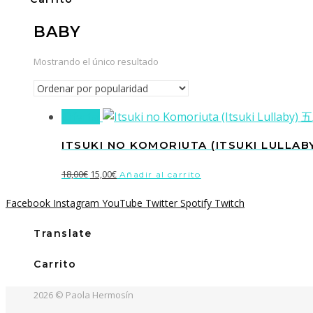
BABY
Mostrando el único resultado
¡Oferta!
ITSUKI NO KOMORIUTA (ITSUKI LULL
El
El
18,00
€
15,00
€
Añadir al carrito
precio
precio
Facebook
Instagram
YouTube
Twitter
Spotify
Twitch
original
actual
era:
es:
Translate
18,00€.
15,00€.
Carrito
2026 © Paola Hermosín