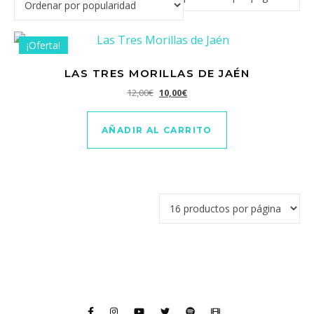
¡Oferta!
LAS TRES MORILLAS DE JAÉN
El precio original era: 12,00€.
El precio actual es: 10,00€.
12,00
€
10,00
€
AÑADIR AL CARRITO