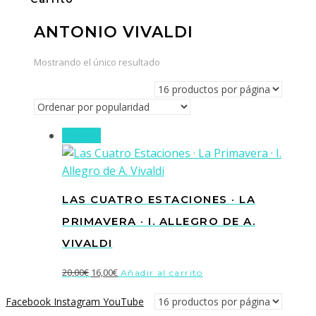
ANTONIO VIVALDI
Mostrando el único resultado
¡Oferta!
LAS CUATRO ESTACIONES · LA
PRIMAVERA · I. ALLEGRO DE A.
VIVALDI
El
El
20,00
€
16,00
€
Añadir al carrito
precio
precio
Facebook
Instagram
YouTube
original
actual