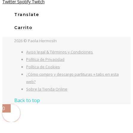
Twitter
Spotify
Twitch
era:
es:
20,00€.
16,00€.
Translate
Carrito
2026 © Paola Hermosín
Aviso legal & Términos y Condiciones
Política de Privacidad
Política de Cookies
¿Cómo compro y descargo partituras + tabs en esta
web?
Sobre la Tienda Online
Back to top
0